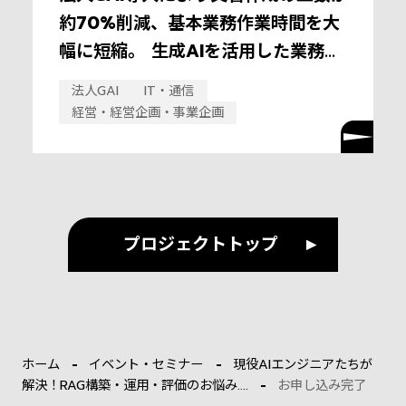
約70%削減、基本業務作業時間を大
幅に短縮。 生成AIを活用した業務効
率化により、ワークライフバランス
法人GAI
IT・通信
向上を目指す。
経営・経営企画・事業企画
プロジェクトトップ
ホーム
イベント・セミナー
現役AIエンジニアたちが
解決！RAG構築・運用・評価のお悩み....
お申し込み完了