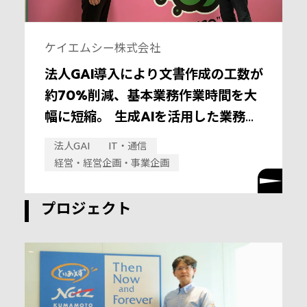
ケイエムシー株式会社
法人GAI導入により文書作成の工数が
約70%削減、基本業務作業時間を大
幅に短縮。 生成AIを活用した業務効
率化により、ワークライフバランス
法人GAI
IT・通信
向上を目指す。
経営・経営企画・事業企画
プロジェクト