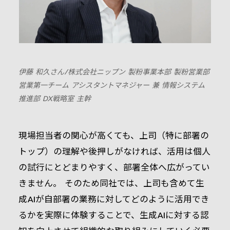
伊藤 和久さん/株式会社ニップン 製粉事業本部 製粉営業部
営業第一チーム アシスタントマネジャー 兼 情報システム
推進部 DX戦略室 主幹
現場担当者の関心が高くても、上司（特に部署の
トップ）の理解や後押しがなければ、活用は個人
の試行にとどまりやすく、部署全体へ広がってい
きません。 そのため同社では、上司も含めて生
成AIが自部署の業務に対してどのように活用でき
るかを実際に体験することで、生成AIに対する認