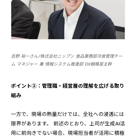
吉野 裕一さん/株式会社ニップン 食品業務部冷食管理チー
ム マネジャー 兼 情報システム推進部 DX戦略室主幹
ポイント②：管理職・経営層の理解を広げる取り
組み
一方で、現場の熱量だけでは、全社への浸透には
限界があります。 前述のとおり、上司が生成AI活
用に前向きでない場合、現場担当者が活用に積極