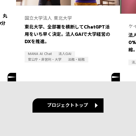
 丸
国立大学法人 東北大学
0分
ケ
東北大学、全部署を横断してChatGPT活
用をいち早く決定。法人GAIで大学経営の
法
DXを推進。
0
縮
MANA AI Chat
法人GAI
り
官公庁・非営利・大学
法務・総務
法
プロジェクトトップ