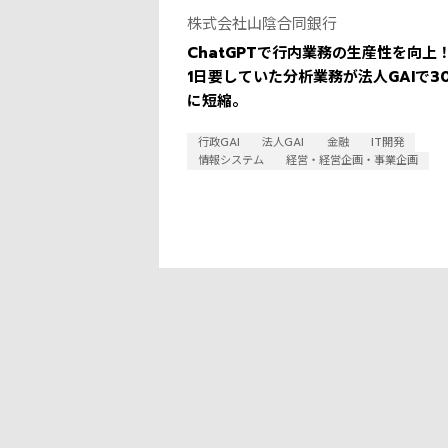
株式会社山陰合同銀行
ChatGPTで行内業務の生産性を向上！
1日要していた分析業務が法人GAIで3
に短縮。
行政GAI
法人GAI
金融
IT開発
情報システム
経営・経営企画・事業企画