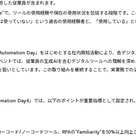
答した従業員が含まれます。
Use”で、ツールの使用経験や現在の使用状況を包括する段階です。
は使っていない」という過去の使用経験者と、「使用している」と
utomation Day」をはじめとする社内周知活動により、各デ
ベントでは、従業員の生成AIを含むデジタルツールへの理解を深め
y”層の増加を狙いとしています。この取り組みを継続することで、実業務で
omation Day4」では、以下のポイントが重要指標として設定さ
hat、ローコード/ノーコードツール、RPAの”Familiarity”を10%以上向