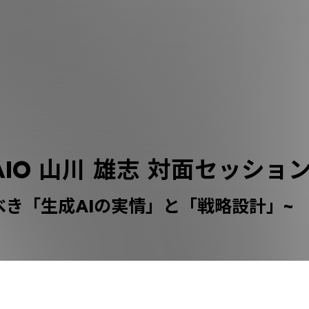
AIO 山川 雄志 対面セッショ
べき「生成AIの実情」と「戦略設計」~