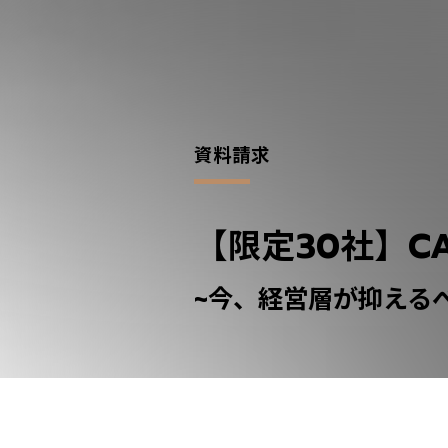
資料請求
【限定30社】C
~今、経営層が抑える